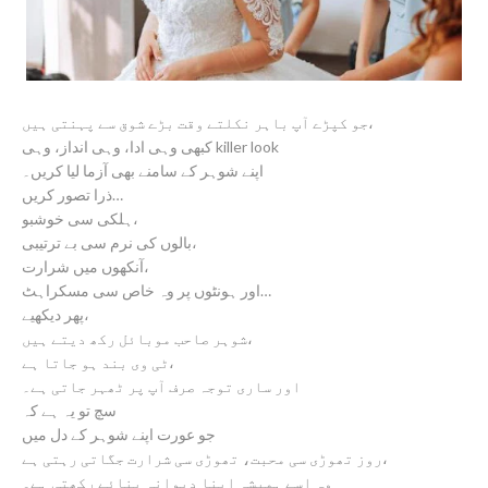
جو کپڑے آپ باہر نکلتے وقت بڑے شوق سے پہنتی ہیں،
کبھی وہی ادا، وہی انداز، وہی killer look
اپنے شوہر کے سامنے بھی آزما لیا کریں۔
ذرا تصور کریں…
ہلکی سی خوشبو،
بالوں کی نرم سی بے ترتیبی،
آنکھوں میں شرارت،
اور ہونٹوں پر وہ خاص سی مسکراہٹ…
پھر دیکھیے،
شوہر صاحب موبائل رکھ دیتے ہیں،
ٹی وی بند ہو جاتا ہے،
اور ساری توجہ صرف آپ پر ٹھہر جاتی ہے۔
سچ تو یہ ہے کہ
جو عورت اپنے شوہر کے دل میں
روز تھوڑی سی محبت، تھوڑی سی شرارت جگاتی رہتی ہے،
وہ اسے ہمیشہ اپنا دیوانہ بنائے رکھتی ہے۔