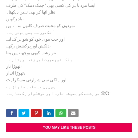
ایسا مرد باہر کی کسی بھی “چمک دمک” کی طرف
نظر اٹھا کر بھی نہیں دیکھتا۔
یاد رکھیں،
مردوں کو محبت صرف کانوں سے نہیں،
آنکھوں سے بھی ہوتی ہے۔
اور جب بیوی خود کو شوہر کے لیے
دلکش اور پرکشش رکھے،
تو رشتہ کبھی بوجھ نہیں بنتا،
بلکہ خوبصورت اور زندہ رہتا ہے۔
تھوڑا ناز،
تھوڑا انداز،
اور ہلکی سی شرارتی مسکراہٹ…
بس یہی وہ سادہ سا راز ہے
جو رشتے کو ہمیشہ تازہ اور خوشگوار رکھتا ہے۔ 🤗💞
YOU MAY LIKE THESE POSTS