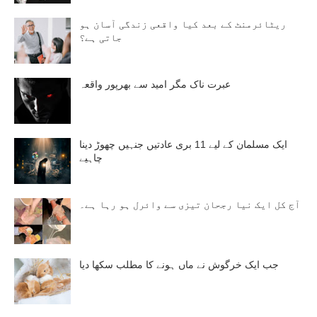
ریٹائرمنٹ کے بعد کیا واقعی زندگی آسان ہو
جاتی ہے؟
عبرت ناک مگر امید سے بھرپور واقعہ
ایک مسلمان کے لیے 11 بری عادتیں جنہیں چھوڑ دینا
چاہیے
آج کل ایک نیا رجحان تیزی سے وائرل ہو رہا ہے۔
جب ایک خرگوش نے ماں ہونے کا مطلب سکھا دیا