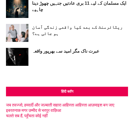
ایک مسلمان کے لیے 11 بری عادتیں جنہیں چھوڑ دینا
چاہیے
ریٹائرمنٹ کے بعد کیا واقعی زندگی آسان
ہو جاتی ہے؟
عبرت ناک مگر امید سے بھرپور واقعہ
हिंदी ब्लॉग
जब तवज्जो, हमदर्दी और जज़्बाती सहारा आहिस्ता आहिस्ता आज़माइश बन जाए
इबरतनाक मगर उम्मीद से भरपूर वाक़िआ
चलते सब हैं, पहुँचता कोई नहीं