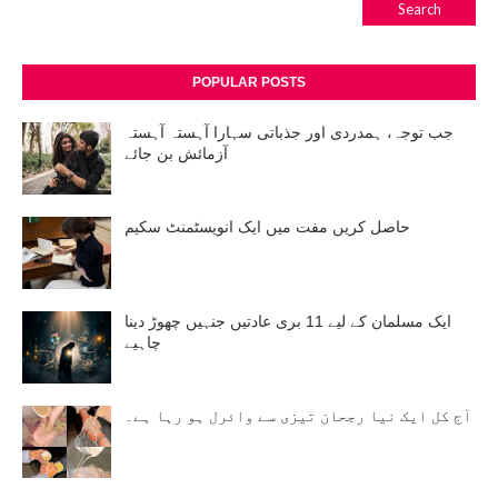
POPULAR POSTS
جب توجہ، ہمدردی اور جذباتی سہارا آہستہ آہستہ
آزمائش بن جائے
حاصل کریں مفت میں ایک انویسٹمنٹ سکیم
ایک مسلمان کے لیے 11 بری عادتیں جنہیں چھوڑ دینا
چاہیے
آج کل ایک نیا رجحان تیزی سے وائرل ہو رہا ہے۔