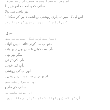
“تو پھر آپ میرا پیچھا کیوں کر رہے ہیں؟”
سانپ کچھ لمحے خاموش رہا،
پھر تلخی سے بولا:
“اس لیے کہ میں تمہاری روشنی برداشت نہیں کر سکتا۔
تمہارا چمکنا مجھے بےچین کر دیتا ہے۔”
سبق
دنیا میں کچھ لوگ ایسے ہوتے ہیں
جو آپ سے کوئی فائدہ نہیں اٹھاتے،
آپ سے کوئی نقصان بھی نہیں پاتے،
مگر پھر بھی
آپ کی ترقی،
آپ کی خوبی،
اور آپ کی روشنی
انہیں چین سے جینے نہیں دیتی۔
وہ خاموش رہتے ہیں،
سانپ کی طرح،
اور موقع ملتے ہی
آپ کو نقصان پہنچانے کے لیے تیار ہو جاتے ہیں۔