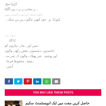
کڑوا سچ
ہر سانپ زہر نہیں اگلتا،
کچھ صرف اس لیے ڈستے ہیں
کیونکہ وہ خود کبھی جگنو نہیں بن سکتے۔
دعا ہے
یا اللہ!
ہمیں اور ہمارے پیاروں کو
حاسدوں، دشمنوں، بغض رکھنے والوں
اور پوشیدہ شر پھیلانے والوں کے شر سے
ہمیشہ محفوظ فرما۔
آمین۔
YOU MAY LIKE THESE POSTS
حاصل کریں مفت میں ایک انویسٹمنٹ سکیم