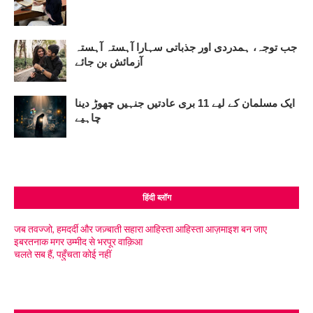
جب توجہ، ہمدردی اور جذباتی سہارا آہستہ آہستہ
آزمائش بن جائے
ایک مسلمان کے لیے 11 بری عادتیں جنہیں چھوڑ دینا
چاہیے
हिंदी ब्लॉग
जब तवज्जो, हमदर्दी और जज़्बाती सहारा आहिस्ता आहिस्ता आज़माइश बन जाए
इबरतनाक मगर उम्मीद से भरपूर वाक़िआ
चलते सब हैं, पहुँचता कोई नहीं