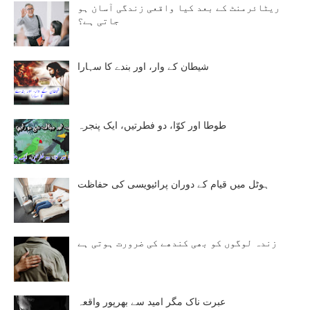
ریٹائرمنٹ کے بعد کیا واقعی زندگی آسان ہو
جاتی ہے؟
شیطان کے وار، اور بندے کا سہارا
طوطا اور کوّا، دو فطرتیں، ایک پنجرہ
ہوٹل میں قیام کے دوران پرائیویسی کی حفاظت
زندہ لوگوں کو بھی کندھے کی ضرورت ہوتی ہے
عبرت ناک مگر امید سے بھرپور واقعہ