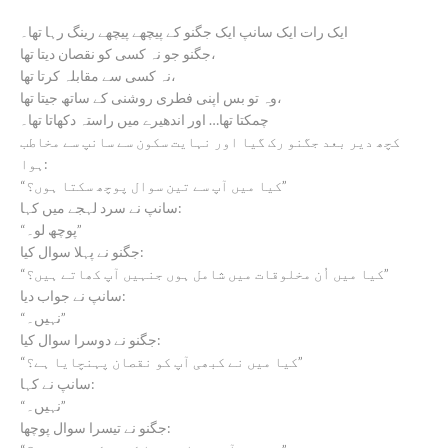
ایک رات ایک سانپ ایک جگنو کے پیچھے پیچھے رینگ رہا تھا۔
جگنو جو نہ کسی کو نقصان دیتا تھا،
نہ کسی سے مقابلہ کرتا تھا،
وہ تو بس اپنی فطری روشنی کے ساتھ جیتا تھا،
چمکتا تھا… اور اندھیرے میں راستہ دکھاتا تھا۔
کچھ دیر بعد جگنو رک گیا اور نہایت سکون سے سانپ سے مخاطب
ہوا:
“کیا میں آپ سے تین سوال پوچھ سکتا ہوں؟”
سانپ نے سرد لہجے میں کہا:
“پوچھ لو۔”
جگنو نے پہلا سوال کیا:
“کیا میں اُن مخلوقات میں شامل ہوں جنہیں آپ کھاتے ہیں؟”
سانپ نے جواب دیا:
“نہیں۔”
جگنو نے دوسرا سوال کیا:
“کیا میں نے کبھی آپ کو نقصان پہنچایا ہے؟”
سانپ نے کہا:
“نہیں۔”
جگنو نے تیسرا سوال پوچھا: