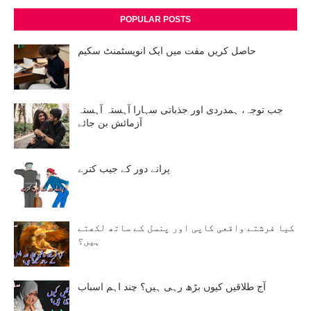
POPULAR POSTS
حاصل کریں مفت میں ایک انویسٹمنٹ سکیم
جب توجہ، ہمدردی اور جذباتی سہارا آہستہ آہستہ
آزمائش بن جائے
پرانے دور کے جیب کترے
کیا فرشتے واقعی کاپی اور پنسل کے ساتھ لکھتے
ہیں؟
آج طلاقیں کیوں بڑھ رہی ہیں؟ چند اہم اسباب