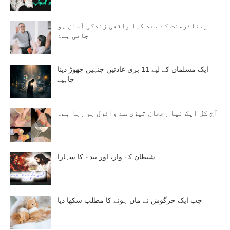
ریٹائرمنٹ کے بعد کیا واقعی زندگی آسان ہو
جاتی ہے؟
ایک مسلمان کے لیے 11 بری عادتیں جنہیں چھوڑ دینا
چاہیے
آج کل ایک نیا رجحان تیزی سے وائرل ہو رہا ہے۔
شیطان کے وار، اور بندے کا سہارا
جب ایک خرگوش نے ماں ہونے کا مطلب سکھا دیا