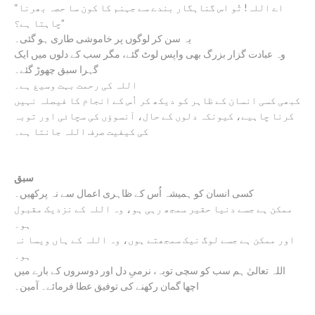
“اے اللہ! تُو اس گناہگار بندے سے جہنم کا کون سا حصہ بھرنا
چاہتا ہے؟”
یہ سن کر لوگوں پر خاموشی طاری ہو گئی۔
وہ عبادت گزار بزرگ بھی واپس لوٹ گئے، مگر سب کے دلوں میں ایک
گہرا سبق چھوڑ گئے۔
اللہ کی رحمت بہت وسیع ہے۔
کبھی کسی انسان کے ظاہر کو دیکھ کر اُس کے انجام کا فیصلہ نہیں
کرنا چاہیے، کیونکہ دلوں کے حال، آنسوؤں کی سچائی اور توبہ
کی کیفیت صرف اللہ جانتا ہے۔
سبق
کسی انسان کو ہمیشہ اُس کے ظاہری اعمال سے نہ پرکھیں۔
ممکن ہے جسے دنیا حقیر سمجھ رہی ہو، وہ اللہ کے نزدیک مقبول
ہو۔
اور ممکن ہے جسے لوگ نیک سمجھتے ہوں، وہ اللہ کے ہاں ویسا نہ
ہو۔
اللہ تعالیٰ ہم سب کو سچی توبہ، نرمیِ دل اور دوسروں کے بارے میں
اچھا گمان رکھنے کی توفیق عطا فرمائے۔ آمین۔