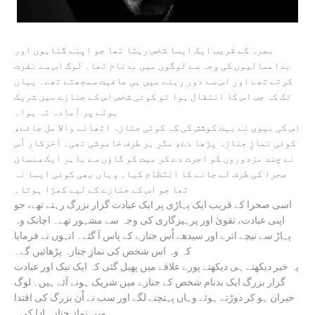
بصرہ کے قریب ایک ایسا شخص رہتا تھا جو اپنے گناہوں اور
بداعمالیوں کی وجہ سے لوگوں میں بدنام تھا۔ لوگ اس سے نفرت
کرتے تھے اور اس سے دور رہنے میں ہی عافیت سمجھتے تھے۔ یہاں
تک کہ جب اس کا انتقال ہوا تو کوئی شخص اس کے جنازے میں شریک
ہونے پر آمادہ نہ ہوا۔
اس کی بیوی نے بہت کوشش کی کہ کوئی جنازہ اٹھانے والا مل جائے،
کوئی نمازِ جنازہ پڑھا دے، مگر ہر طرف خاموشی تھی۔ آخرکار اُس
نے چند مزدوروں کو اجرت دے کر میت کو گاؤں سے باہر ایک سنسان
صحرا کی طرف لے جانے کا انتظام کیا۔ وہاں بھی کوئی ایسا نہ
تھا جو اس کے جنازے کے لیے کھڑا ہوتا۔
اسی صحرا کے قریب ایک پہاڑی پر ایک عبادت گزار بزرگ رہتے تھے، جو
اپنی عبادت، تقویٰ اور پرہیزگاری کی وجہ سے مشہور تھے۔ اچانک وہ
پہاڑ سے نیچے اترے اور سیدھے اُس جنازے کے پاس آ گئے۔ انہوں نے فرمایا
کہ وہ اس شخص کی نمازِ جنازہ پڑھائیں گے۔
یہ خبر دیکھتے ہی دیکھتے پورے علاقے میں پھیل گئی کہ ایک نیک اور عبادت
گزار بزرگ ایک بدنام شخص کے جنازے میں شریک ہونے آئے ہیں۔ لوگ
حیران ہو کر دوڑتے ہوئے وہاں پہنچنے لگے اور سب نے اُن بزرگ کی اقتدا
میں نمازِ جنازہ ادا کی۔