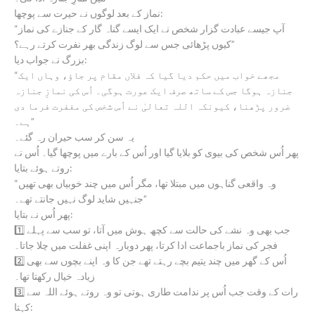
نماز کے بعد لوگوں نے حیرت سے پوچھا:
“آپ جیسے عبادت گزار شخص نے ایک ایسے گناہ گار کے جنازے کی نماز
کیوں پڑھائی جس سے لوگ زندگی بھر نفرت کرتے رہے؟”
بزرگ نے جواب دیا:
“مجھے خواب میں حکم دیا گیا کہ فلاں مقام پر جاؤ، وہاں ایک
جنازہ ہوگا جس کے ساتھ صرف ایک عورت ہوگی۔ اُس کی نمازِ جنازہ
ضرور پڑھنا، کیونکہ اللہ تعالیٰ نے اُس شخص کی مغفرت فرما دی
ہے۔”
یہ سن کر سب حیران رہ گئے۔
پھر اُس شخص کی بیوی کو بلایا گیا اور اُس کے بارے میں پوچھا گیا۔ اُس نے
روتے ہوئے بتایا:
“وہ واقعی گناہوں میں مبتلا تھا، مگر اُس میں چند خوبیاں بھی تھیں
جنہیں شاید لوگ نہیں جانتے تھے۔”
پھر اُس نے بتایا:
1️⃣ جب بھی وہ نشے کی حالت سے کچھ ہوش میں آتا، تو سب سے پہلے
فجر کی نماز باجماعت ادا کرتا، پھر دوبارہ اپنی غفلت میں چلا جاتا۔
2️⃣ اُس کے گھر میں چند یتیم بچے رہتے تھے جن کا وہ اپنے بچوں سے بھی
زیادہ خیال رکھتا تھا۔
3️⃣ رات کے وقت جب اُس پر ندامت طاری ہوتی تو وہ روتے ہوئے اللہ سے
کہتا: