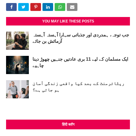
YOU MAY LIKE THESE POSTS
جب توجہ، ہمدردی اور جذباتی سہارا آہستہ آہستہ
آزمائش بن جائے
ایک مسلمان کے لیے 11 بری عادتیں جنہیں چھوڑ دینا
چاہیے
ریٹائرمنٹ کے بعد کیا واقعی زندگی آسان
ہو جاتی ہے؟
हिंदी ब्लॉग