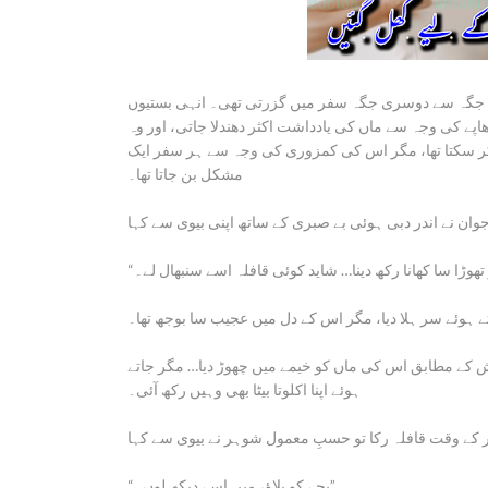
ک جگہ سے دوسری جگہ سفر میں گزرتی تھی۔ انہی بستیوں
پے کی وجہ سے ماں کی یادداشت اکثر دھندلا جاتی، اور وہ
یں کر سکتا تھا، مگر اس کی کمزوری کی وجہ سے ہر سفر ایک
مشکل بن جاتا تھا۔
تے ہوئے سر ہلا دیا، مگر اس کے دل میں عجیب سا بوجھ تھا۔
ش کے مطابق اس کی ماں کو خیمے میں چھوڑ دیا… مگر جاتے
ہوئے اپنا اکلوتا بیٹا بھی وہیں رکھ آئی۔
“بچے کو بلاؤ، میں اسے دیکھ لوں۔”