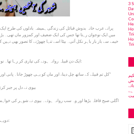
3 S
Da
Unl
Co
He
پرانے عرب خانہ بدوش قبائل کی زندگی ہمیشہ بادلوں کی طرح ای
Ho
Tri
میں ایک نوجوان رہتا تھا جس کی ایک ضعیف اور کمزور ماں تھی۔ بڑھا
Ho
خیمے سے بار بار باہر نکل آتی۔ بیٹا اسے تنہا چھوڑنے کا تصور بھی نہ
Tri
ایک دن قبیلہ روانہ ہونے کی تیاری کر رہا تھا۔ نوجوان نے اندر دبی ہوئی بے صبری کے ساتھ اپنی بیوی سے کہا:
“کل تم قبیلے کے ساتھ چل دینا، اور ماں کو یہی چھوڑ جانا۔ پانی اور تھوڑا سا کھانا رکھ دینا… شاید کوئی قافلہ اسے سنبھال لے۔”
یم
ئش
ائے
بیوی نے دل پر جبر کر
ہے
مت
اگلی صبح قافلہ بڑھا اور وہ سب روانہ ہوئے۔ بیوی نے شوہر کی خواہ
دوپہر کے وقت قافلہ رکا تو حسبِ معمول شوہر نے بیوی سے کہا: