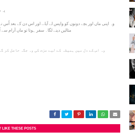
یہ 
وہ اپنی ماں اور بچے دونوں کو واپس لے آیا… اور اس دن کے بعد اُس 
مثالیں دینے لگا۔ سفر ہوتا تو ماں آرام سے 
وہ اس کے دل میں ہمیشہ کے لیے عزت کی وہ جگہ حاصل کر گ
 LIKE THESE POSTS