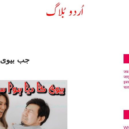
جب بیوی ن
जब 
जाए
इबर
चलत
Why