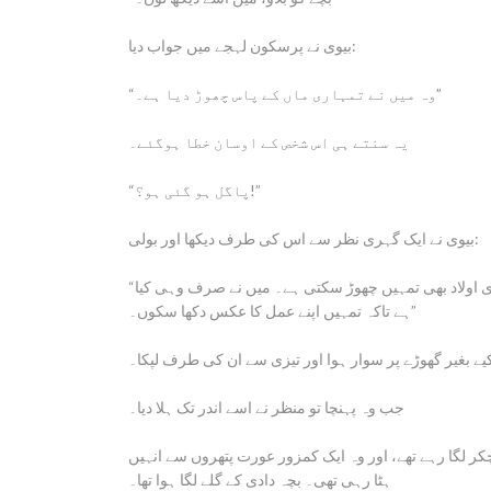
بیوی نے پرسکون لہجے میں جواب دیا:
“وہ میں نے تمہاری ماں کے پاس چھوڑ دیا ہے۔”
یہ سنتے ہی اس شخص کے اوسان خطا ہوگئے۔
“پاگل ہو گئی ہو؟!”
بیوی نے ایک گہری نظر سے اس کی طرف دیکھا اور بولی:
“جس راہ پر تم اپنی ماں کو چھوڑ کر آئے ہو، اسی راہ پر کل کو تمہاری اولاد بھی تمہیں چھوڑ سکتی ہے۔ میں نے صرف وہی کیا
ہے تاکہ تمہیں اپنے عمل کا عکس دکھا سکوں۔”
 بغیر گھوڑے پر سوار ہوا اور تیزی سے ان کی طرف لپکا۔
جب وہ پہنچا تو منظر نے اسے اندر تک ہلا دیا۔
کر لگا رہے تھے، اور وہ ایک کمزور عورت پتھروں سے انہیں
ہٹا رہی تھی۔ بچہ دادی کے گلے لگا ہوا تھا۔