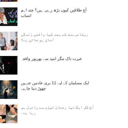
آج طلاقیں کیوں بڑھ رہی ہیں؟ چند اہم
اسباب
ریٹائرمنٹ کے بعد کیا واقعی زندگی
آسان ہو جاتی ہے؟
عبرت ناک مگر امید سے بھرپور واقعہ
ایک مسلمان کے لیے 11 بری عادتیں جنہیں
چھوڑ دینا چاہیے
آج کل ایک نیا رجحان تیزی سے وائرل ہو
رہا ہے۔