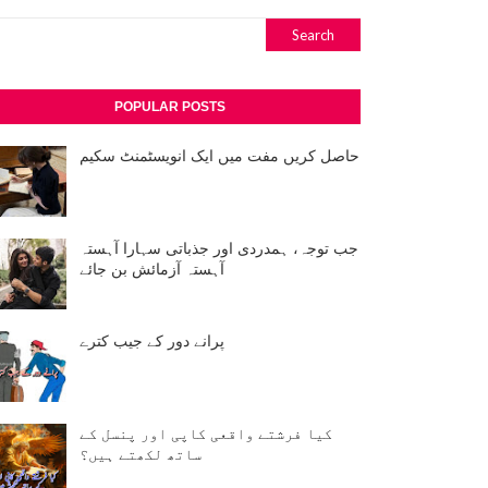
POPULAR POSTS
حاصل کریں مفت میں ایک انویسٹمنٹ سکیم
جب توجہ، ہمدردی اور جذباتی سہارا آہستہ
آہستہ آزمائش بن جائے
پرانے دور کے جیب کترے
کیا فرشتے واقعی کاپی اور پنسل کے
ساتھ لکھتے ہیں؟