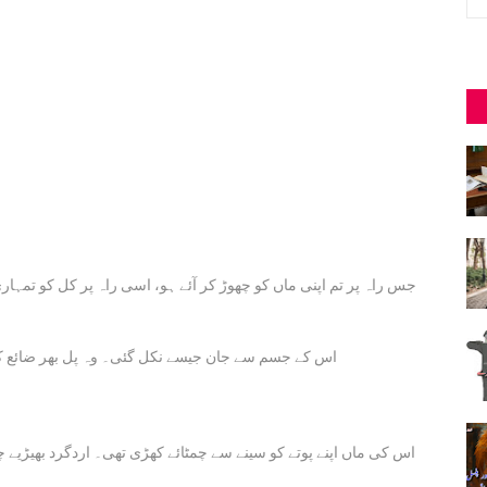
اس کے جسم سے جان جیسے نکل گئی۔ وہ پل بھر ضائع کیے
اس کی ماں اپنے پوتے کو سینے سے چمٹائے کھڑی تھی۔ اردگرد بھیڑیے چ