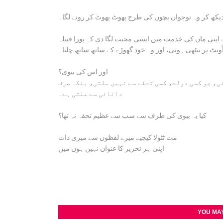
دیکھ کر وہ نوجوان بچوں کی طرح پھوٹ پھوٹ کر رونے لگا۔
نے اپنی ماں کی خدمت میں ایسی محبت لگا دی کہ پورا قبیلہ
اُونٹ پر بیٹھی ہوتی، اور وہ خود گھوڑے کے ساتھ ساتھ چلتا۔
اور اس کی بیوی؟
ئی، جو کسی دولت، کسی تحفے سے نہیں ملتی، بلکہ صرف
دانائی سے ملتی ہے۔
کیا یہ بیوی کی طرف سے سب سے عظیم تحفہ نہ تھا؟
مت ٹٹولا کیجیے میرے لفظوں سے میری ذات
اپنی ہر تحریر کا عنواں نہیں ہوں میں
YOU MAY