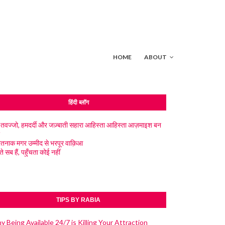
HOME
ABOUT
हिंदी ब्लॉग
तवज्जो, हमदर्दी और जज़्बाती सहारा आहिस्ता आहिस्ता आज़माइश बन
तनाक मगर उम्मीद से भरपूर वाक़िआ
े सब हैं, पहुँचता कोई नहीं
TIPS BY RABIA
 Being Available 24/7 is Killing Your Attraction